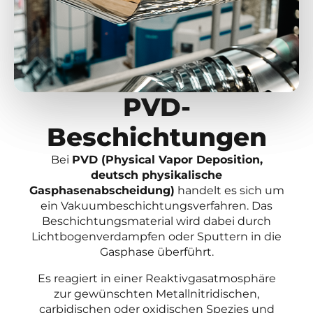
PVD-
Beschichtungen
Bei
PVD (
P
hysical
V
apor
D
eposition
,
deutsch physikalische
Gasphasenabscheidung
)
handelt es sich um
ein Vakuumbeschichtungsverfahren. Das
Beschichtungsmaterial wird dabei durch
Lichtbogenverdampfen oder Sputtern in die
Gasphase überführt.
Es reagiert in einer Reaktivgasatmosphäre
zur gewünschten
Metallnitridischen
,
carbidischen
oder oxidischen Spezies und